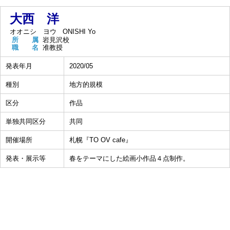
大西 洋
オオニシ ヨウ
ONISHI Yo
所 属
岩見沢校
職 名
准教授
発表年月
2020/05
種別
地方的規模
区分
作品
単独共同区分
共同
開催場所
札幌『TO OV cafe』
発表・展示等
春をテーマにした絵画小作品４点制作。