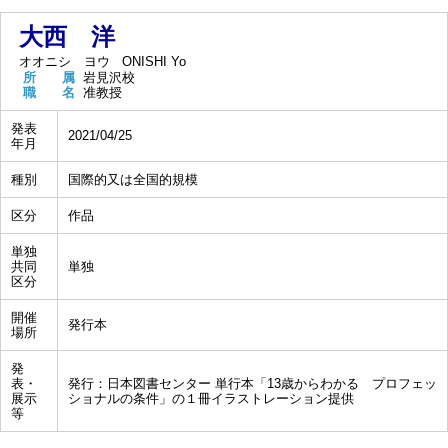
大西 洋
オオニシ ヨウ
ONISHI Yo
所 属
岩見沢校
職 名
准教授
発表
2021/04/25
年月
種別
国際的又は全国的規模
区分
作品
単独
共同
単独
区分
開催
発行本
場所
発
表・
発行：日本図書センター 単行本「13歳からわかる プロフェッ
展示
ショナルの条件」の１冊イラストレーション提供
等