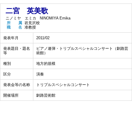
二宮 英美歌
ニノミヤ エミカ
NINOMIYA Emika
所 属
岩見沢校
職 名
准教授
発表年月
2011/02
発表題目・題名
ピアノ連弾・トリプルスペシャルコンサート（釧路芸
等
術館）
種別
地方的規模
区分
演奏
発表会等の名称
トリプルスペシャルコンサート
開催場所
釧路芸術館