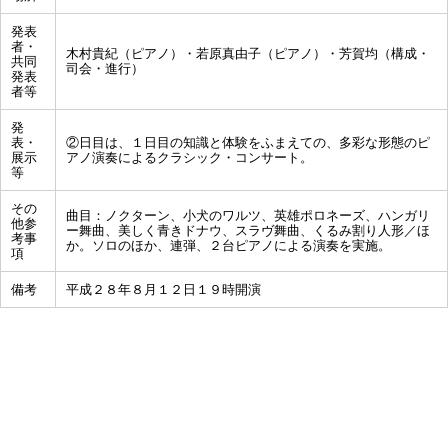
発表
者・
木村貴紀（ピアノ）・若原真由子（ピアノ）・芳賀均（構成・
共同
司会・進行）
発表
者等
発
表・
②日目は、１日目の知識と体験をふまえての、多彩な形態のピ
展示
アノ演奏によるクラシック・コンサート。
等
その
曲目：ノクターン、小犬のワルツ、英雄ポロネーズ、ハンガリ
他参
ー舞曲、美しく青きドナウ、スラヴ舞曲、くるみ割り人形／ほ
考事
か。ソロのほか、連弾、２台ピアノによる演奏を実施。
項
備考
平成２８年８月１２日１９時開演