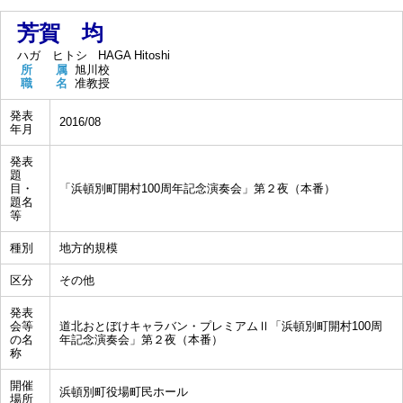
芳賀 均
ハガ ヒトシ
HAGA Hitoshi
所 属
旭川校
職 名
准教授
発表
2016/08
年月
発表
題
目・
「浜頓別町開村100周年記念演奏会」第２夜（本番）
題名
等
種別
地方的規模
区分
その他
発表
会等
道北おとぼけキャラバン・プレミアムⅡ「浜頓別町開村100周
の名
年記念演奏会」第２夜（本番）
称
開催
浜頓別町役場町民ホール
場所