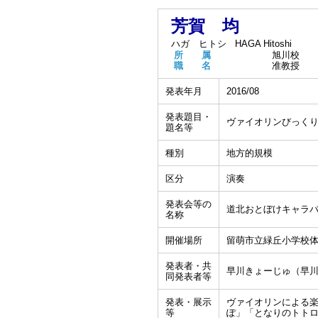
芳賀 均
ハガ ヒトシ
HAGA Hitoshi
所 属
旭川校
職 名
准教授
発表年月
2016/08
発表題目・
ヴァイオリンびっく
題名等
種別
地方的規模
区分
演奏
発表会等の
道北おとぼけキャラバ
名称
開催場所
留萌市立緑丘小学校
発表者・共
早川きょーじゅ（早
同発表者等
発表・展示
ヴァイオリンによる楽
等
ぽ」「となりのトト