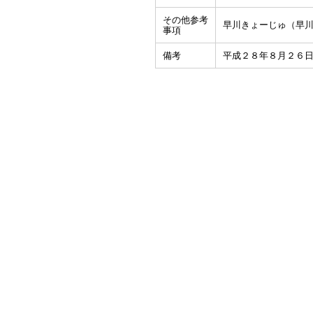
その他参考
早川きょーじゅ（早川
事項
備考
平成２８年８月２６