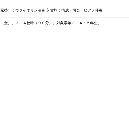
元啓）：ヴァイオリン演奏 芳賀均：構成・司会・ピアノ伴奏
日（金）。３・４校時（９０分）。対象学年３・４・５年生。