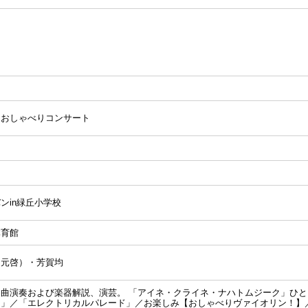
りおしゃべりコンサート
ンin緑丘小学校
体育館
川元啓）・芳賀均
曲演奏および楽器解説、演芸。 「アイネ・クライネ・ナハトムジーク」ひ
ロ」／「エレクトリカルパレード」／お楽しみ【おしゃべりヴァイオリン！】