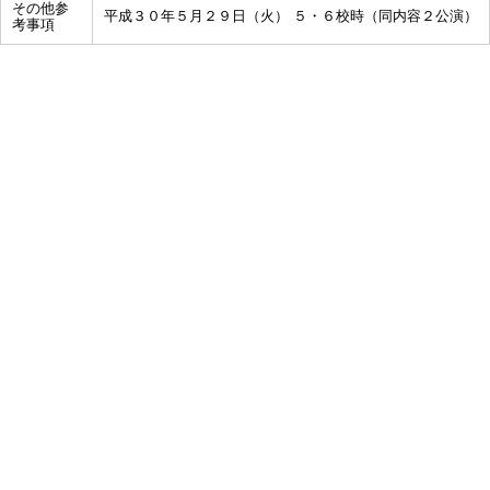
その他参
平成３０年５月２９日（火） ５・６校時（同内容２公演）
考事項