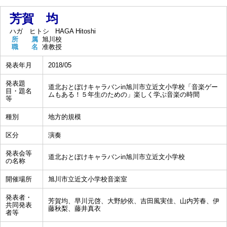
芳賀 均
ハガ ヒトシ
HAGA Hitoshi
所 属
旭川校
職 名
准教授
発表年月
2018/05
発表題
道北おとぼけキャラバンin旭川市立近文小学校「音楽ゲー
目・題名
ムもある！５年生のための」楽しく学ぶ音楽の時間
等
種別
地方的規模
区分
演奏
発表会等
道北おとぼけキャラバンin旭川市立近文小学校
の名称
開催場所
旭川市立近文小学校音楽室
発表者・
芳賀均、早川元啓、大野紗依、吉田風実佳、山内芳春、伊
共同発表
藤秋梨、藤井真衣
者等