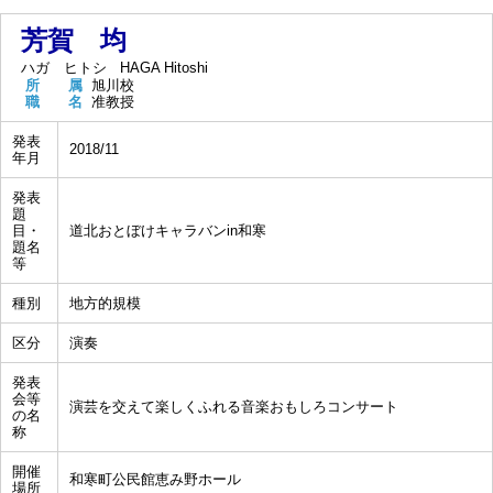
芳賀 均
ハガ ヒトシ
HAGA Hitoshi
所 属
旭川校
職 名
准教授
発表
2018/11
年月
発表
題
目・
道北おとぼけキャラバンin和寒
題名
等
種別
地方的規模
区分
演奏
発表
会等
演芸を交えて楽しくふれる音楽おもしろコンサート
の名
称
開催
和寒町公民館恵み野ホール
場所