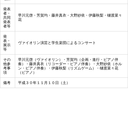
発表
者・
早川元啓・芳賀均・藤井真衣・大野紗依・伊藤秋梨・樋渡菜々
共同
花
発表
者等
発
表・
ヴァイオリン演芸と学生楽団によるコンサート
展示
等
その
早川元啓（ヴァイオリン）・芳賀均（企画・進行・ピアノ伴
他参
奏）・藤井真衣（リコーダー・ピアノ伴奏）・大野紗依（ホル
考事
ン・ピアノ伴奏）・伊藤秋梨（リズムゲーム）・樋渡菜々花
項
（ピアノ）
備考
平成３０年１１月１０日（土）