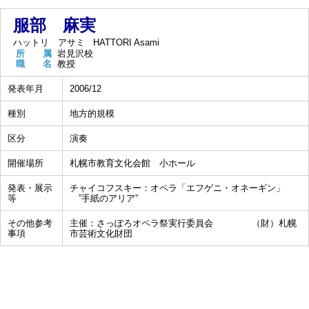
服部 麻実
ハットリ アサミ
HATTORI Asami
所 属
岩見沢校
職 名
教授
発表年月
2006/12
種別
地方的規模
区分
演奏
開催場所
札幌市教育文化会館 小ホール
発表・展示
チャイコフスキー：オペラ「エフゲニ・オネーギン」
等
”手紙のアリア”
その他参考
主催：さっぽろオペラ祭実行委員会 （財）札幌
事項
市芸術文化財団