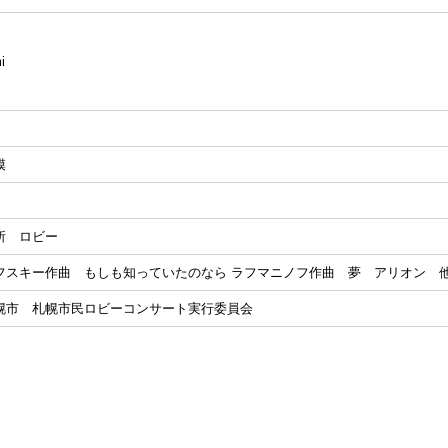
i
模
所 ロビー
フスキー作曲 もしも知っていたのなら ラフマニノフ作曲 夢 アリオン 
幌市 札幌市民ロビーコンサート実行委員会