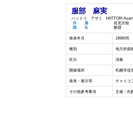
服部 麻実
ハットリ アサミ
HATTORI Asam
所 属
岩見沢校
職 名
教授
発表年月
1999/05
種別
地方的規
区分
演奏
開催場所
札幌市役
発表・展示等
チャイコ
その他参考事項
主催：札