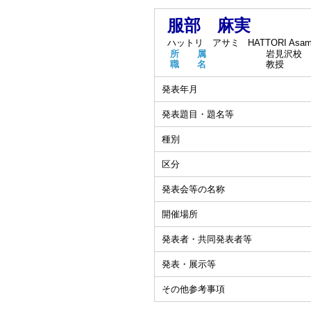
服部 麻実
ハットリ アサミ
HATTORI Asam
所 属
岩見沢校
職 名
教授
発表年月
発表題目・題名等
種別
区分
発表会等の名称
開催場所
発表者・共同発表者等
発表・展示等
その他参考事項