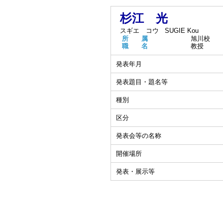
杉江 光
スギエ コウ
SUGIE Kou
所 属
旭川校
職 名
教授
発表年月
発表題目・題名等
種別
区分
発表会等の名称
開催場所
発表・展示等