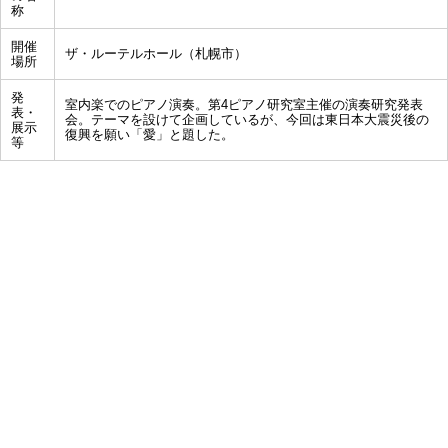
称
開催
ザ・ルーテルホール（札幌市）
場所
発
室内楽でのピアノ演奏。第4ピアノ研究室主催の演奏研究発表
表・
会。テーマを設けて企画しているが、今回は東日本大震災後の
展示
復興を願い「愛」と題した。
等