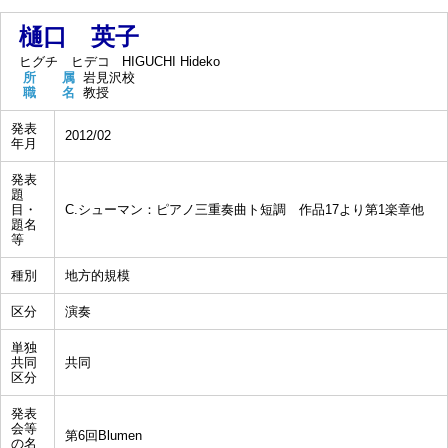
樋口 英子
ヒグチ ヒデコ
HIGUCHI Hideko
所 属
岩見沢校
職 名
教授
発表
2012/02
年月
発表
題
目・
C.シューマン：ピアノ三重奏曲ト短調 作品17より第1楽章他
題名
等
種別
地方的規模
区分
演奏
単独
共同
共同
区分
発表
会等
第6回Blumen
の名