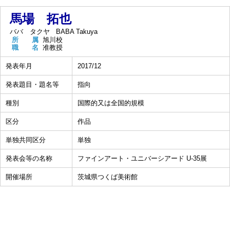
馬場 拓也
ババ タクヤ
BABA Takuya
所 属
旭川校
職 名
准教授
発表年月
2017/12
発表題目・題名等
指向
種別
国際的又は全国的規模
区分
作品
単独共同区分
単独
発表会等の名称
ファインアート・ユニバーシアード U-35展
開催場所
茨城県つくば美術館