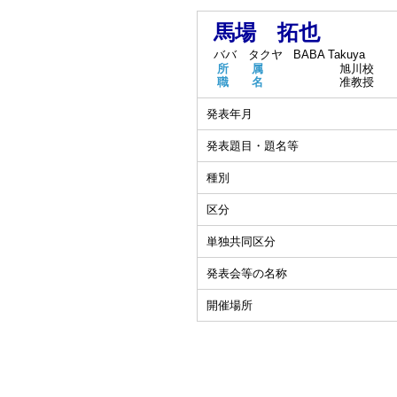
馬場 拓也
ババ タクヤ
BABA Takuya
所 属
旭川校
職 名
准教授
発表年月
発表題目・題名等
種別
区分
単独共同区分
発表会等の名称
開催場所