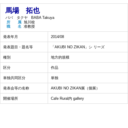
馬場 拓也
ババ タクヤ
BABA Takuya
所 属
旭川校
職 名
准教授
発表年月
2014/08
発表題目・題名等
「AKUBI NO ZIKAN」シ リーズ
種別
地方的規模
区分
作品
単独共同区分
単独
発表会等の名称
AKUBI NO ZIKAN展（個展）
開催場所
Cafe Rural内 gallery