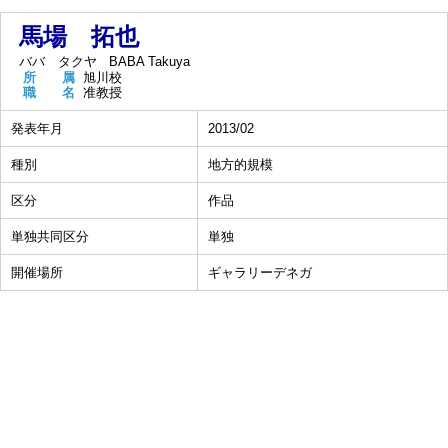
馬場 拓也
ババ タクヤ
BABA Takuya
所 属
旭川校
職 名
准教授
発表年月
2013/02
種別
地方的規模
区分
作品
単独共同区分
単独
開催場所
ギャラリーデネガ