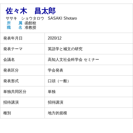
佐々木 昌太郎
ササキ ショウタロウ
SASAKI Shotaro
所 属
函館校
職 名
准教授
発表年月日
2020/12
発表テーマ
英語学と補文の研究
会議名
高知人文社会科学会 セミナー
発表区分
学会発表
発表形式
口頭（一般）
単独共同区分
単独
招待講演
招待講演
種別
地方的規模