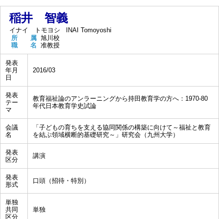
稲井 智義
イナイ トモヨシ
INAI Tomoyoshi
所 属
旭川校
職 名
准教授
発表
年月
2016/03
日
発表
教育福祉論のアンラーニングから持田教育学の方へ：1970-80
テー
年代日本教育学史試論
マ
会議
「子どもの育ちを支える協同関係の構築に向けて～福祉と教育
名
を結ぶ領域横断的基礎研究～」研究会（九州大学）
発表
講演
区分
発表
口頭（招待・特別）
形式
単独
共同
単独
区分