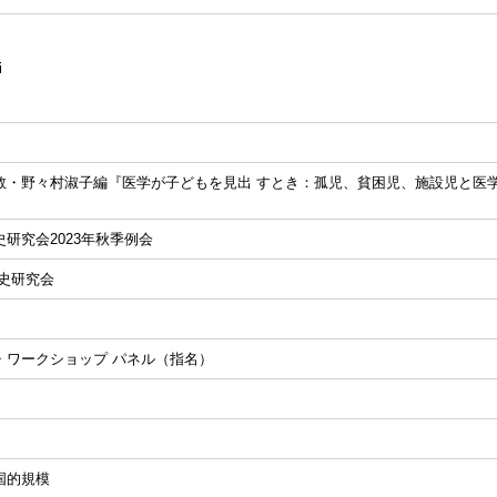
i
敦・野々村淑子編『医学が子どもを見出 すとき：孤児、貧困児、施設児と医学
研究会2023年秋季例会
会史研究会
・ワークショップ パネル（指名）
国的規模