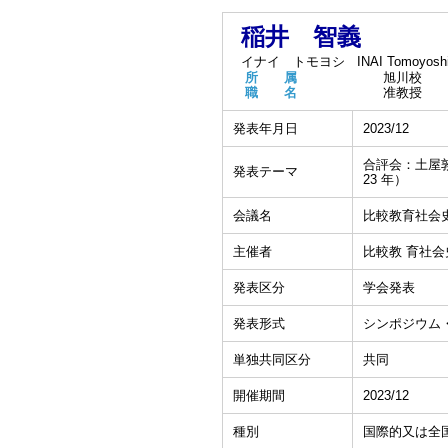
稲井 智義
イナイ トモヨシ
INAI Tomoyosh
所 属
旭川校
職 名
准教授
発表年月日
2023/12
合評会：土屋
発表テーマ
23 年）
会議名
比較教育社会史
主催者
比較教 育社
発表区分
学会発表
発表形式
シンポジウム
単独共同区分
共同
開催期間
2023/12
種別
国際的又は全