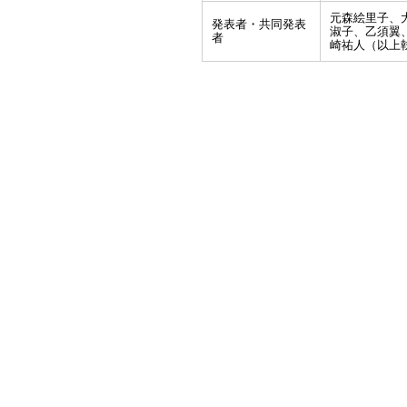
元森絵里子、
発表者・共同発表
淑子、乙須翼
者
崎祐人（以上