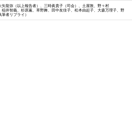
大矢龍弥（以上報告者）、三時眞貴子（司会）、土屋敦、野々村
、稲井智義、杉原薫、草野舞、田中友佳子、松本由起子、大森万理子、野
執筆者リプライ）