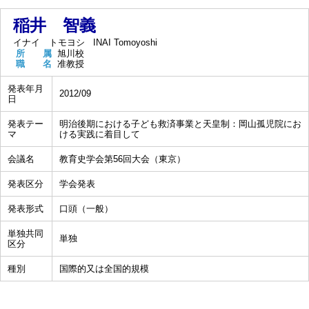
稲井 智義
イナイ トモヨシ
INAI Tomoyoshi
所 属
旭川校
職 名
准教授
発表年月
2012/09
日
発表テー
明治後期における子ども救済事業と天皇制：岡山孤児院にお
マ
ける実践に着目して
会議名
教育史学会第56回大会（東京）
発表区分
学会発表
発表形式
口頭（一般）
単独共同
単独
区分
種別
国際的又は全国的規模