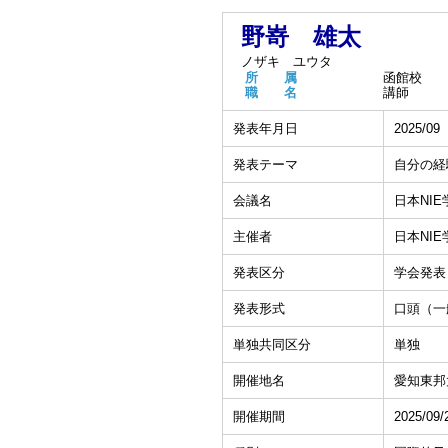
野嵜 雄太
ノザキ ユウタ
所 属
函館校
職 名
講師
発表年月日
2025/09
発表テーマ
自分の経
会議名
日本NI
主催者
日本NIE
発表区分
学会発表
発表形式
口頭（一
単独共同区分
単独
開催地名
愛知東邦
開催期間
2025/09/