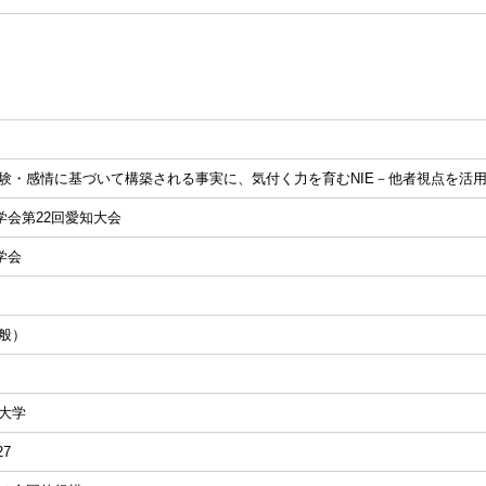
験・感情に基づいて構築される事実に、気付く力を育むNIE－他者視点を活
E学会第22回愛知大会
学会
般）
大学
27