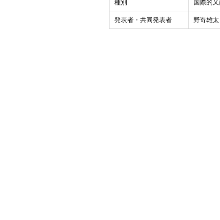
種別
国際的又
発表者・共同発表者
野嵜雄太