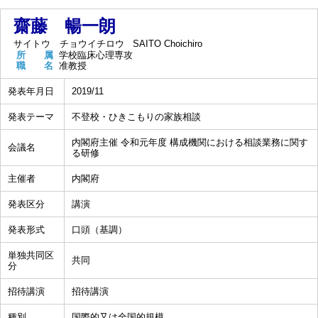
齋藤 暢一朗
サイトウ チョウイチロウ
SAITO Choichiro
所 属
学校臨床心理専攻
職 名
准教授
発表年月日
2019/11
発表テーマ
不登校・ひきこもりの家族相談
内閣府主催 令和元年度 構成機関における相談業務に関す
会議名
る研修
主催者
内閣府
発表区分
講演
発表形式
口頭（基調）
単独共同区
共同
分
招待講演
招待講演
種別
国際的又は全国的規模