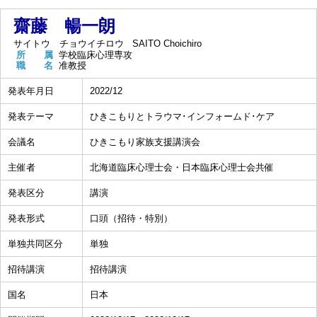
齋藤 暢一朗
サイトウ チョウイチロウ
SAITO Choichiro
所 属
学校臨床心理専攻
職 名
准教授
発表年月日
2022/12
発表テーマ
ひきこもりとトラウマ･インフォームド･ケア
会議名
ひきこもり家族支援講演会
主催者
北海道臨床心理士会・日本臨床心理士会共催
発表区分
講演
発表形式
口頭（招待・特別）
単独共同区分
単独
招待講演
招待講演
国名
日本