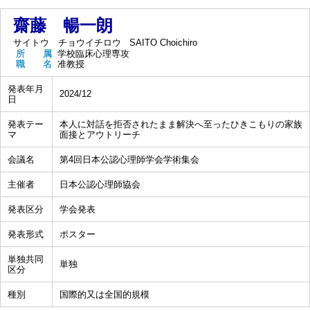
齋藤 暢一朗
サイトウ チョウイチロウ
SAITO Choichiro
所 属
学校臨床心理専攻
職 名
准教授
発表年月
2024/12
日
発表テー
本人に対話を拒否されたまま解決へ至ったひきこもりの家族
マ
面接とアウトリーチ
会議名
第4回日本公認心理師学会学術集会
主催者
日本公認心理師協会
発表区分
学会発表
発表形式
ポスター
単独共同
単独
区分
種別
国際的又は全国的規模