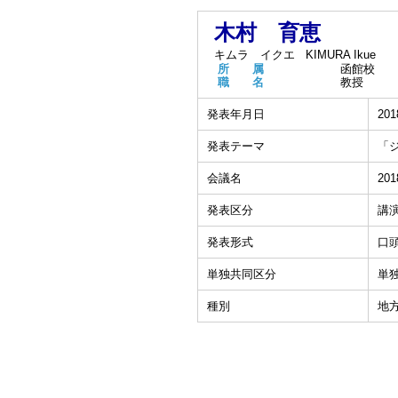
木村 育恵
キムラ イクエ
KIMURA Ikue
所 属
函館校
職 名
教授
発表年月日
201
発表テーマ
「
会議名
2
発表区分
講
発表形式
口
単独共同区分
単
種別
地