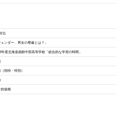
8/11
ジェンダー、男女の尊厳とは？」
018年度北海道函館中部高等学校「総合的な学習の時間」
演
頭（招待・特別）
独
方的規模