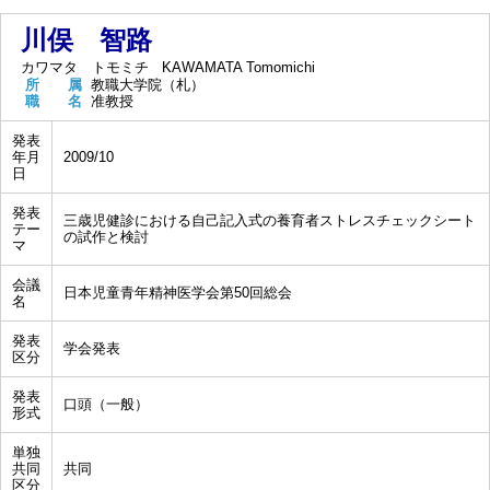
川俣 智路
カワマタ トモミチ
KAWAMATA Tomomichi
所 属
教職大学院（札）
職 名
准教授
発表
年月
2009/10
日
発表
三歳児健診における自己記入式の養育者ストレスチェックシート
テー
の試作と検討
マ
会議
日本児童青年精神医学会第50回総会
名
発表
学会発表
区分
発表
口頭（一般）
形式
単独
共同
共同
区分