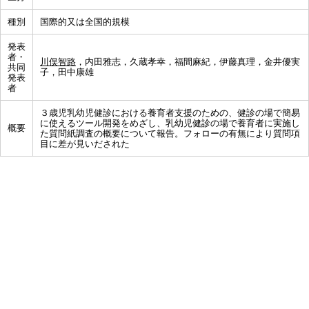
種別
国際的又は全国的規模
発表
者・
川俣智路
，内田雅志，久蔵孝幸，福間麻紀，伊藤真理，金井優実
共同
子，田中康雄
発表
者
３歳児乳幼児健診における養育者支援のための、健診の場で簡易
に使えるツール開発をめざし、乳幼児健診の場で養育者に実施し
概要
た質問紙調査の概要について報告。フォローの有無により質問項
目に差が見いだされた