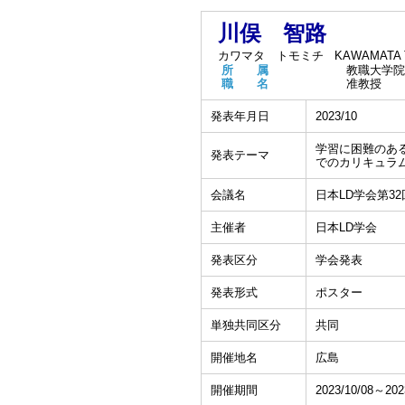
川俣 智路
カワマタ トモミチ
KAWAMATA T
所 属
教職大学院
職 名
准教授
発表年月日
2023/10
学習に困難のあ
発表テーマ
でのカリキュラ
会議名
日本LD学会第3
主催者
日本LD学会
発表区分
学会発表
発表形式
ポスター
単独共同区分
共同
開催地名
広島
開催期間
2023/10/08～202