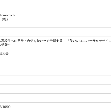
omomichi
（札）
る高校生への意欲・自信を持たせる学習支援 ～「学びのユニバーサルデザイ
ム構築～
2回大会
3/10/09