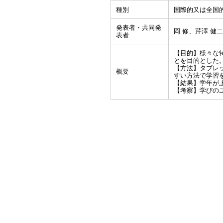
種別
国際的又は全国
発表者・共同発
岡 修、芹澤 健
表者
【目的】様々な
とを目的とした
【方法】タブレ
概要
すい方法で学習
【結果】学年が
【考察】学びの