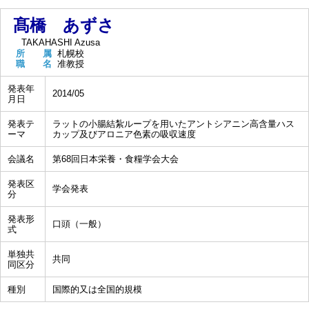
髙橋 あずさ
TAKAHASHI Azusa
所 属
札幌校
職 名
准教授
発表年
2014/05
月日
発表テ
ラットの小腸結紮ループを用いたアントシアニン高含量ハス
ーマ
カップ及びアロニア色素の吸収速度
会議名
第68回日本栄養・食糧学会大会
発表区
学会発表
分
発表形
口頭（一般）
式
単独共
共同
同区分
種別
国際的又は全国的規模