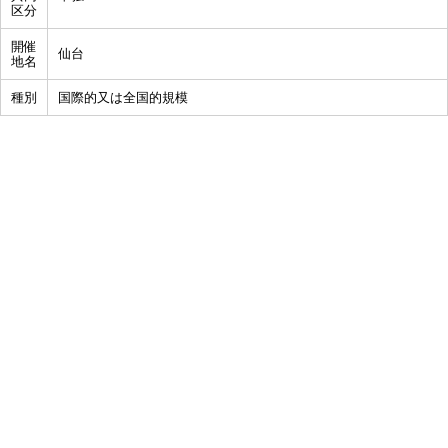
区分
開催
仙台
地名
種別
国際的又は全国的規模