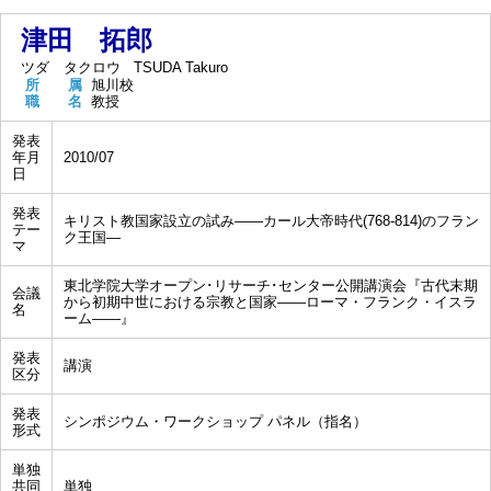
津田 拓郎
ツダ タクロウ
TSUDA Takuro
所 属
旭川校
職 名
教授
発表
年月
2010/07
日
発表
キリスト教国家設立の試み――カール大帝時代(768-814)のフラン
テー
ク王国―
マ
東北学院大学オープン･リサーチ･センター公開講演会『古代末期
会議
から初期中世における宗教と国家――ローマ・フランク・イスラ
名
ーム――』
発表
講演
区分
発表
シンポジウム・ワークショップ パネル（指名）
形式
単独
共同
単独