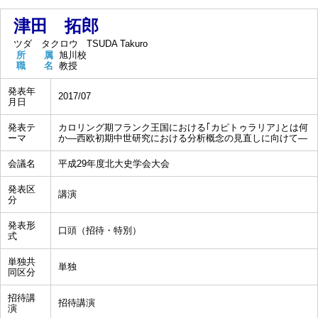
津田 拓郎
ツダ タクロウ
TSUDA Takuro
所 属
旭川校
職 名
教授
発表年
2017/07
月日
発表テ
カロリング期フランク王国における｢カピトゥラリア｣とは何
ーマ
か―西欧初期中世研究における分析概念の見直しに向けて―
会議名
平成29年度北大史学会大会
発表区
講演
分
発表形
口頭（招待・特別）
式
単独共
単独
同区分
招待講
招待講演
演