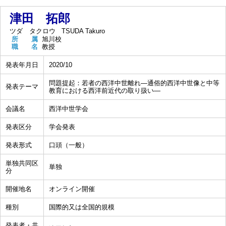
津田 拓郎
ツダ タクロウ
TSUDA Takuro
所 属
旭川校
職 名
教授
発表年月日
2020/10
問題提起：若者の西洋中世離れ―通俗的西洋中世像と中等
発表テーマ
教育における西洋前近代の取り扱い―
会議名
西洋中世学会
発表区分
学会発表
発表形式
口頭（一般）
単独共同区
単独
分
開催地名
オンライン開催
種別
国際的又は全国的規模
発表者・共