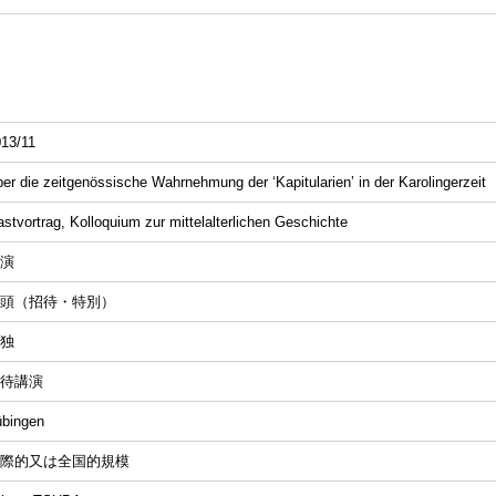
13/11
er die zeitgenössische Wahrnehmung der ‘Kapitularien’ in der Karolingerzeit
stvortrag, Kolloquium zur mittelalterlichen Geschichte
演
頭（招待・特別）
独
待講演
übingen
際的又は全国的規模