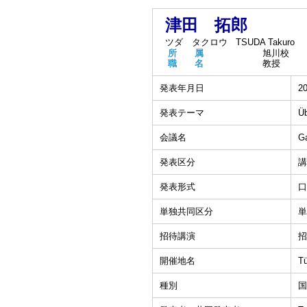
津田 拓郎
ツダ タクロウ
TSUDA Takuro
所 属
旭川校
職 名
教授
発表年月日
20
発表テーマ
Üb
会議名
Ga
発表区分
講
発表形式
口
単独共同区分
単
招待講演
招
開催地名
T
種別
国