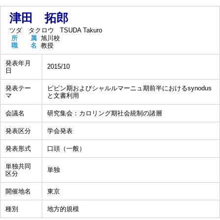
津田 拓郎
ツダ タクロウ
TSUDA Takuro
所 属
旭川校
職 名
教授
発表年月
2015/10
日
発表テー
ピピン期およびシャルルマーニュ期前半におけるsynodus
マ
と文書利用
会議名
研究集会：カロリング期社会統制の諸層
発表区分
学会発表
発表形式
口頭（一般）
単独共同
単独
区分
開催地名
東京
種別
地方的規模