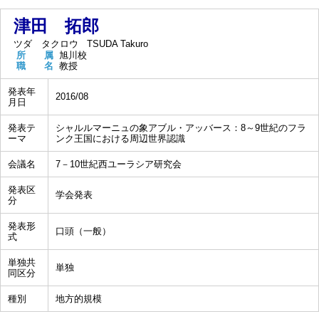
津田 拓郎
ツダ タクロウ
TSUDA Takuro
所 属
旭川校
職 名
教授
発表年
2016/08
月日
発表テ
シャルルマーニュの象アブル・アッバース：8～9世紀のフラ
ーマ
ンク王国における周辺世界認識
会議名
7－10世紀西ユーラシア研究会
発表区
学会発表
分
発表形
口頭（一般）
式
単独共
単独
同区分
種別
地方的規模