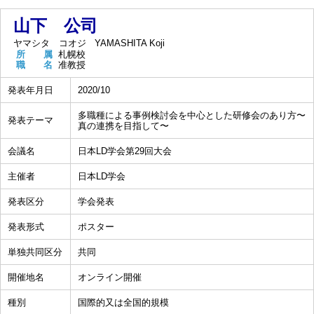
山下 公司
ヤマシタ コオジ
YAMASHITA Koji
所 属
札幌校
職 名
准教授
発表年月日
2020/10
多職種による事例検討会を中心とした研修会のあり方〜
発表テーマ
真の連携を目指して〜
会議名
日本LD学会第29回大会
主催者
日本LD学会
発表区分
学会発表
発表形式
ポスター
単独共同区分
共同
開催地名
オンライン開催
種別
国際的又は全国的規模