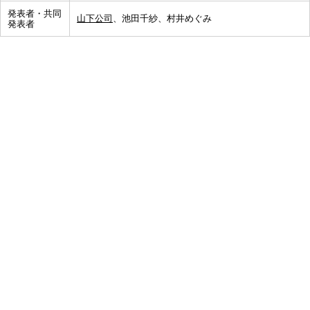
発表者・共同
山下公司
、池田千紗、村井めぐみ
発表者