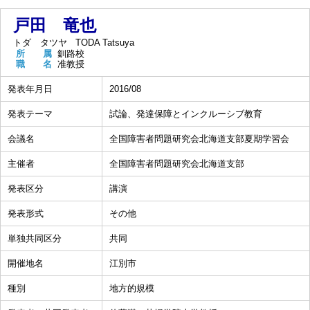
戸田 竜也
トダ タツヤ
TODA Tatsuya
所 属
釧路校
職 名
准教授
発表年月日
2016/08
発表テーマ
試論、発達保障とインクルーシブ教育
会議名
全国障害者問題研究会北海道支部夏期学習会
主催者
全国障害者問題研究会北海道支部
発表区分
講演
発表形式
その他
単独共同区分
共同
開催地名
江別市
種別
地方的規模