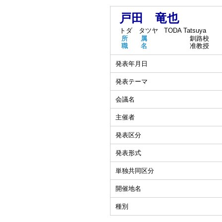
戸田 竜也
トダ タツヤ
TODA Tatsuya
所 属
釧路校
職 名
准教授
発表年月日
発表テーマ
会議名
主催者
発表区分
発表形式
単独共同区分
開催地名
種別