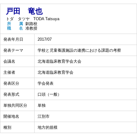
戸田 竜也
トダ タツヤ
TODA Tatsuya
所 属
釧路校
職 名
准教授
発表年月日
2017/07
発表テーマ
学校と児童養護施設の連携における課題の考察
会議名
北海道臨床教育学会大会
主催者
北海道臨床教育学会
発表区分
学会発表
発表形式
口頭（一般）
単独共同区分
単独
開催地名
江別市
種別
地方的規模