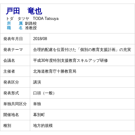
戸田 竜也
トダ タツヤ
TODA Tatsuya
所 属
釧路校
職 名
准教授
発表年月日
2018/08
発表テーマ
合理的配慮を位置付けた「個別の教育支援計画」の充実
会議名
平成30年度特別支援教育スキルアップ研修
主催者
北海道教育庁十勝教育局
発表区分
講演
発表形式
口頭（一般）
単独共同区分
単独
開催地名
幕別町
種別
地方的規模