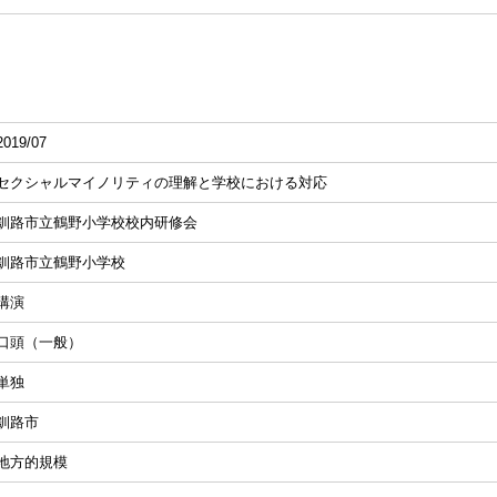
2019/07
セクシャルマイノリティの理解と学校における対応
釧路市立鶴野小学校校内研修会
釧路市立鶴野小学校
講演
口頭（一般）
単独
釧路市
地方的規模