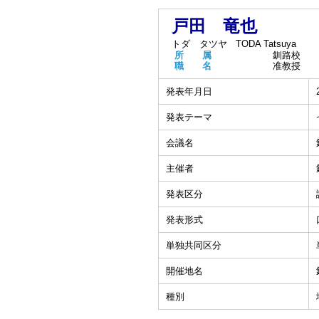
戸田 竜也
トダ タツヤ
TODA Tatsuya
所 属
釧路校
職 名
准教授
発表年月日
発表テーマ
会議名
主催者
発表区分
発表形式
単独共同区分
開催地名
種別