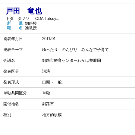
戸田 竜也
トダ タツヤ
TODA Tatsuya
所 属
釧路校
職 名
准教授
発表年月日
2011/01
発表テーマ
ゆったり のんびり みんなで子育て
会議名
釧路市療育センターわかば整肢園
発表区分
講演
発表形式
口頭（一般）
単独共同区分
単独
開催地名
釧路市
種別
地方的規模