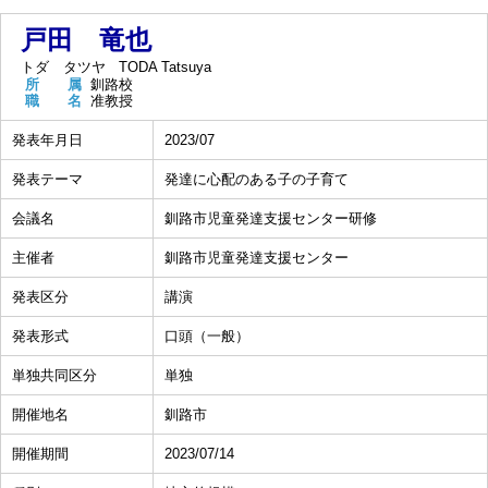
戸田 竜也
トダ タツヤ
TODA Tatsuya
所 属
釧路校
職 名
准教授
発表年月日
2023/07
発表テーマ
発達に心配のある子の子育て
会議名
釧路市児童発達支援センター研修
主催者
釧路市児童発達支援センター
発表区分
講演
発表形式
口頭（一般）
単独共同区分
単独
開催地名
釧路市
開催期間
2023/07/14