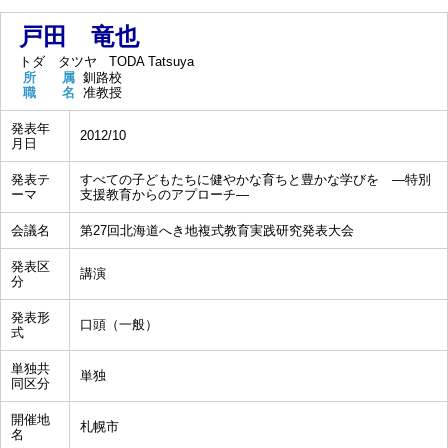
戸田 竜也
トダ タツヤ
TODA Tatsuya
所 属
釧路校
職 名
准教授
発表年
2012/10
月日
発表テ
すべての子どもたちに健やかな育ちと豊かな学びを ―特別
ーマ
支援教育からのアプローチ―
会議名
第27回北海道へき地複式教育実践研究発表大会
発表区
講演
分
発表形
口頭（一般）
式
単独共
単独
同区分
開催地
札幌市
名