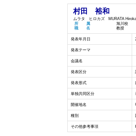
村田 裕和
ムラタ ヒロカズ
MURATA Hirok
所 属
旭川校
職 名
教授
発表年月日
発表テーマ
会議名
発表区分
発表形式
単独共同区分
開催地名
種別
その他参考事項