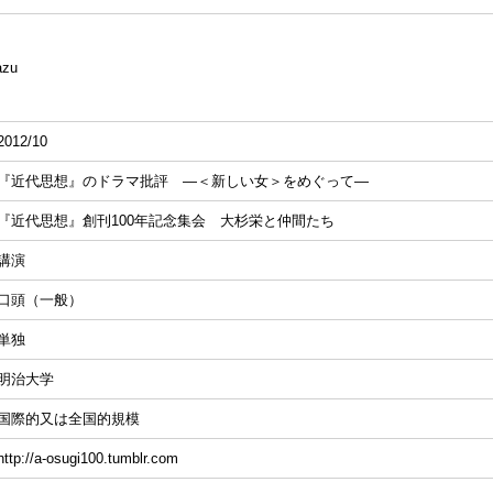
azu
2012/10
『近代思想』のドラマ批評 ―＜新しい女＞をめぐって―
『近代思想』創刊100年記念集会 大杉栄と仲間たち
講演
口頭（一般）
単独
明治大学
国際的又は全国的規模
http://a-osugi100.tumblr.com