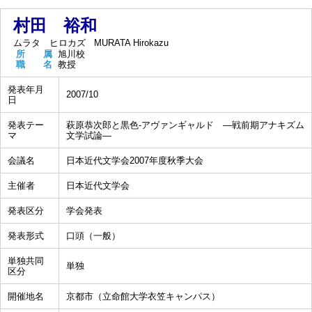
村田 裕和
ムラタ ヒロカズ
MURATA Hirokazu
所 属
旭川校
職 名
教授
発表年月
2007/10
日
発表テー
萩原恭次郎と黒色-アヴァンギャルド ―戦前期アナキズム
マ
文学試論―
会議名
日本近代文学会2007年度秋季大会
主催者
日本近代文学会
発表区分
学会発表
発表形式
口頭（一般）
単独共同
単独
区分
開催地名
京都市（立命館大学衣笠キャンパス）