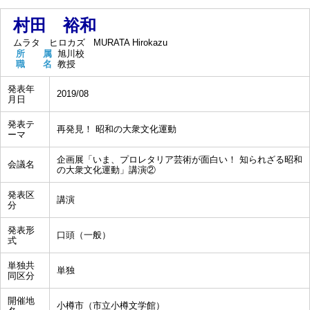
村田 裕和
ムラタ ヒロカズ
MURATA Hirokazu
所 属
旭川校
職 名
教授
発表年
2019/08
月日
発表テ
再発見！ 昭和の大衆文化運動
ーマ
企画展「いま、プロレタリア芸術が面白い！ 知られざる昭和
会議名
の大衆文化運動」講演②
発表区
講演
分
発表形
口頭（一般）
式
単独共
単独
同区分
開催地
小樽市（市立小樽文学館）