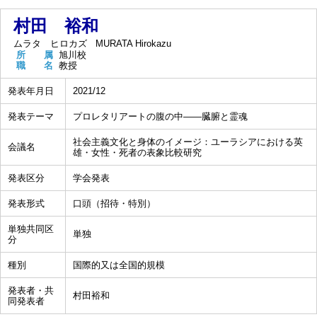
村田 裕和
ムラタ ヒロカズ
MURATA Hirokazu
所 属
旭川校
職 名
教授
発表年月日
2021/12
発表テーマ
プロレタリアートの腹の中——臓腑と霊魂
社会主義文化と身体のイメージ：ユーラシアにおける英
会議名
雄・女性・死者の表象比較研究
発表区分
学会発表
発表形式
口頭（招待・特別）
単独共同区
単独
分
種別
国際的又は全国的規模
発表者・共
村田裕和
同発表者