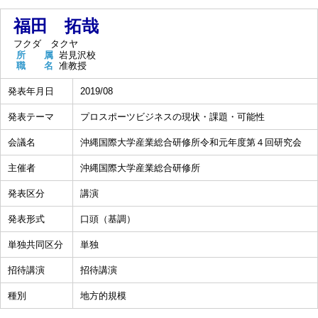
福田 拓哉
フクダ タクヤ
所 属
岩見沢校
職 名
准教授
発表年月日
2019/08
発表テーマ
プロスポーツビジネスの現状・課題・可能性
会議名
沖縄国際大学産業総合研修所令和元年度第４回研究会
主催者
沖縄国際大学産業総合研修所
発表区分
講演
発表形式
口頭（基調）
単独共同区分
単独
招待講演
招待講演
種別
地方的規模