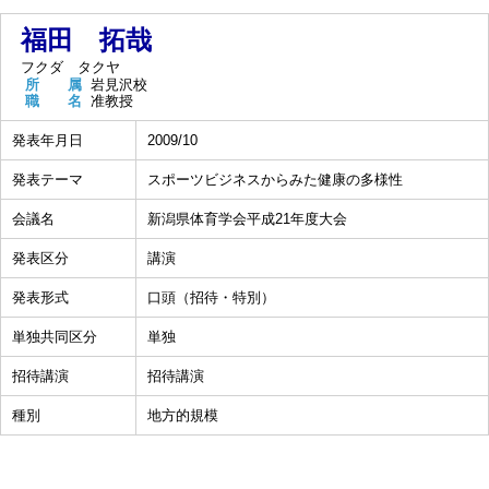
福田 拓哉
フクダ タクヤ
所 属
岩見沢校
職 名
准教授
発表年月日
2009/10
発表テーマ
スポーツビジネスからみた健康の多様性
会議名
新潟県体育学会平成21年度大会
発表区分
講演
発表形式
口頭（招待・特別）
単独共同区分
単独
招待講演
招待講演
種別
地方的規模