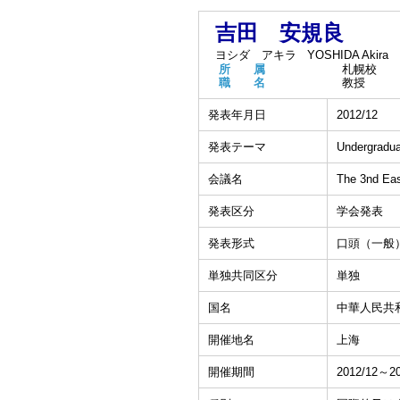
吉田 安規良
ヨシダ アキラ
YOSHIDA Akira
所 属
札幌校
職 名
教授
発表年月日
2012/12
発表テーマ
Undergradua
会議名
The 3nd Eas
発表区分
学会発表
発表形式
口頭（一般
単独共同区分
単独
国名
中華人民共
開催地名
上海
開催期間
2012/12～20