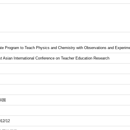
te Program to Teach Physics and Chemistry with Observations and Experime
t Asian International Conference on Teacher Education Research
）
和国
12/12